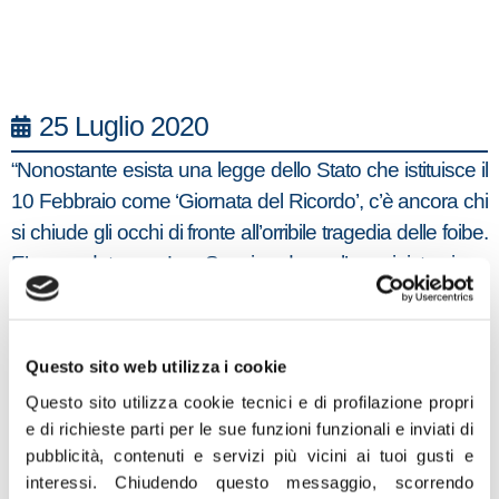
25 Luglio 2020
“Nonostante esista una legge dello Stato che istituisce il
10 Febbraio come ‘Giornata del Ricordo’, c’è ancora chi
si chiude gli occhi di fronte all’orribile tragedia delle foibe.
E’ accaduto a La Spezia dove l’amministrazione
spezzina ha intitolato uno spazio pubblico a Norma
Cossetto, infoibata nel 1943 e insignita dal presidente
Ciampi della Medaglia d’oro al merito civile e le parole di
Questo sito web utilizza i cookie
Rifondazione Comunista – ‘vergogna alla Pansa che
Questo sito utilizza cookie tecnici e di profilazione propri
deve essere chiarita e contestualizzata’ – sono fuori dal
e di richieste parti per le sue funzioni funzionali e inviati di
tempo. Norma è stata seviziata, trucidata e poi gettata in
pubblicità, contenuti e servizi più vicini ai tuoi gusti e
una foiba dai partigiani comunisti slavi. Oltre 10mila
interessi.
Chiudendo questo messaggio, scorrendo