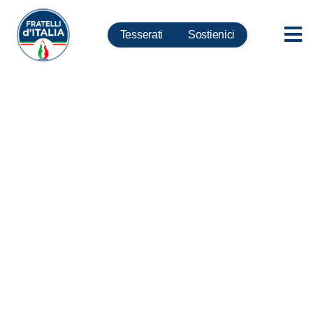
Tesserati
Sostienici
Foibe, Rampelli: Polemiche su
intitolazione spazio pubblico a
Cossetto oltraggiano memoria
italiani e vittime tragedia