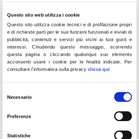
testimonianze dei familiari delle vittime e, nel ricordo, è
possibile riconoscere martiri come Norma Cossetto
Questo sito web utilizza i cookie
seviziata, trucidata e poi gettata in una foiba dai partigiani
Questo sito utilizza cookie tecnici e di profilazione propri
comunisti slavi. La ‘Giornata del Ricordo’, affinché il
e di richieste parti per le sue funzioni funzionali e inviati di
dramma delle foibe non si ripeta mai più ma, ci piace
pubblicità, contenuti e servizi più vicini ai tuoi gusti e
pensare, anche affinché non si nascondano più le verità
interessi.
Chiudendo questo messaggio, scorrendo
scomode, come accaduto vergognosamente in Italia per 60
questa pagina o cliccando qualunque suo elemento
anni”.
acconsenti usare i cookie per le finalità indicate.
Per
consultare l'informativa sulla privacy
clicca qui
E’ quanto dichiara in una nota Fabio Rampelli,
intervenendo al convegno sulle foibe ‘Scuola e Ricordo’
presso le Scuderie Aldobrandini di Frascati.
Selezione
Necessario
del
consenso
Preferenze
Statistiche