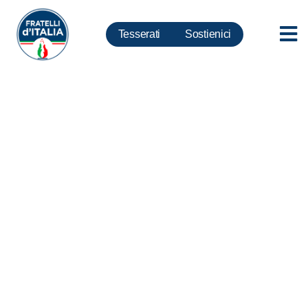
Tesserati
Sostienici
Foibe, Rizzetto: Storica
immagine ma questioni non
definitivamente risolte