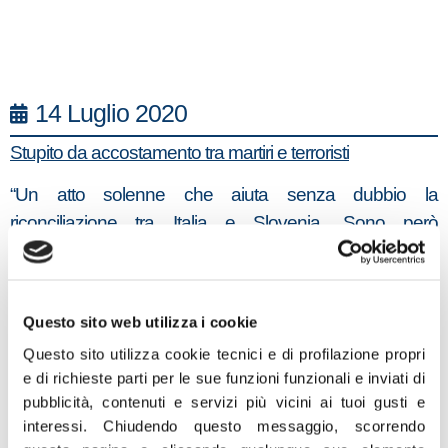
14 Luglio 2020
Stupito da accostamento tra martiri e terroristi
“Un atto solenne che aiuta senza dubbio la
riconciliazione tra Italia e Slovenia. Sono però
sinceramente stupito per l’accostamento tra i martiri
infoibati italiani e i terroristi del Tigr, così come sono
stupito dall’esclusione dei parlamentari del FVG dalla
Questo sito web utilizza i cookie
giornata odierna che poteva essere una presenza
Questo sito utilizza cookie tecnici e di profilazione propri
importante e sicuramente discreta. La presenza dei due
e di richieste parti per le sue funzioni funzionali e inviati di
Presidenti a Basovizza è una risposta forte e definitiva a
pubblicità, contenuti e servizi più vicini ai tuoi gusti e
qualche negazionista che ancora si permette di
interessi.
Chiudendo questo messaggio, scorrendo
obiettare su vicende ormai certe e drammatiche. Di