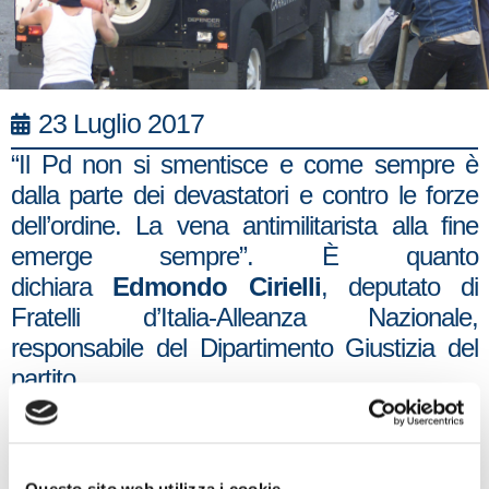
23 Luglio 2017
“Il Pd non si smentisce e come sempre è
dalla parte dei devastatori e contro le forze
dell’ordine. La vena antimilitarista alla fine
emerge sempre”. È quanto
dichiara
Edmondo Cirielli
, deputato di
Fratelli d’Italia-Alleanza Nazionale,
responsabile del Dipartimento Giustizia del
partito.
“A chi definisce inaccettabili e ingiustificabili le
parole del consigliere del Pd, Diego
Urbisaglia, sarebbe il caso di ricordare, a