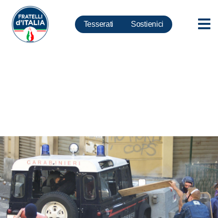
Tesserati
Sostienici
G8 Genova, Cirielli: Pd sempre
contro le forze dell’ordine, noi
patrioti sempre dalla loro parte