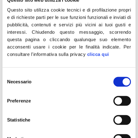
Questo sito web utilizza i cookie
prescindere dal merito, che Carlo Giuliani
Questo sito utilizza cookie tecnici e di profilazione propri
non è certo un eroe, ma un ragazzo che a
e di richieste parti per le sue funzioni funzionali e inviati di
ventitré anni è sceso in piazza e, con il volto
pubblicità, contenuti e servizi più vicini ai tuoi gusti e
interessi.
Chiudendo questo messaggio, scorrendo
coperto, ha impugnato un estintore da
questa pagina o cliccando qualunque suo elemento
scagliare in testa ad un carabiniere; che
acconsenti usare i cookie per le finalità indicate.
Per
piaccia o no un delinquente. E questo è un
consultare l'informativa sulla privacy
clicca qui
fatto indubbio e su cui purtroppo continuano
le mistificazioni”.
Selezione
“Il dolore dei familiari per quello che accadde
Necessario
del
non è certo in discussione e la morte di un
consenso
giovane in piazza è sempre una morte –
Preferenze
conclude Cirielli – ma l’uso legittimo delle
armi contro i violenti è giusto in questi casi e,
Statistiche
proprio per questo, la legge penale sancisce
il diritto-dovere delle forze dell’ordine di