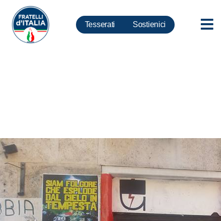
Tesserati
Sostienici
Garbatella, Pellegrino: Sinistra
condanni vile atto