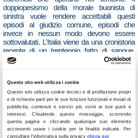
doppiopesismo della morale buonista di
sinistra vuole rendere accettabili questi
episodi al giudizio comune, episodi che
invece in nessun modo devono essere
sottovalutati. L’Italia viene da una cronistoria
recente di un trentennio fatto di sangue,
dove la strategia della tensione non ha
risparmiato morti che ancora attendono
giustizia. A Roma questi focolai d’odio non si
Questo sito web utilizza i cookie
sono mai stati spenti.
Questo sito utilizza cookie tecnici e di profilazione propri
In generale, per l’Italia non si è mai
e di richieste parti per le sue funzioni funzionali e inviati di
proceduto ad un vero processo di
pubblicità, contenuti e servizi più vicini ai tuoi gusti e
interessi.
Chiudendo questo messaggio, scorrendo
riappacificazione nazionale; al contrario,
questa pagina o cliccando qualunque suo elemento
buona parte del centrosinistra ha
acconsenti usare i cookie per le finalità indicate.
Per
volutamente strumentalizzato e rinvigorito il
consultare l'informativa sulla privacy
clicca qui