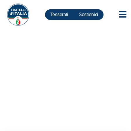
Tesserati
Sostienici
Germania, Meloni: Europa sia
più forte dell’integralismo
islamico