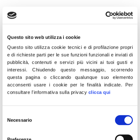
7 Aprile 2018
Questo sito web utilizza i cookie
“Esprimo il mio più sentito dolore per le
Questo sito utilizza cookie tecnici e di profilazione propri
vittime dell’attacco terroristico a Münster, in
e di richieste parti per le sue funzioni funzionali e inviati di
pubblicità, contenuti e servizi più vicini ai tuoi gusti e
Germania. Lo spettro dell’integralismo
interessi.
Chiudendo questo messaggio, scorrendo
islamico si è drammaticamente riaffacciato:
questa pagina o cliccando qualunque suo elemento
in questi momenti l’Europa deve dimostrare
acconsenti usare i cookie per le finalità indicate.
Per
di essere più forte di ogni fondamentalismo”.
consultare l'informativa sulla privacy
clicca qui
Lo scrive su Facebook il presidente di Fratelli
d’Italia, Giorgia Meloni.
Selezione
Necessario
del
consenso
CONDIVIDI
Preferenze