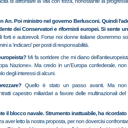
acità di affrontare la vita con forza, nonostante la progre
 An. Poi ministro nel governo Berlusconi. Quindi l’addio
dente dei Conservatori e riformisti europei. Si sente un
i forti e autorevoli. Forse noi donne italiane dovremmo s
ni a ‘indicarci’ per posti di responsabilità.
europeista?
Mi fa sorridere che mi diano dell’antieuropeist
opa Nazione». Ma credo in un’Europa confederale, non ne
 degli interessi di alcuni.
rezzare?
Quello è stato un passo avanti. Ma non s
tratti capestro miliardari a favore delle multinazionali 
e il blocco navale. Strumento inattuabile, ha ricordat
za aver letto la nostra proposta, per non dovercisi confront