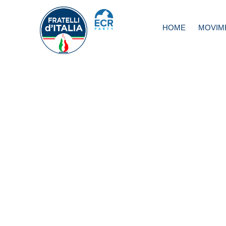
HOME
MOVIM
Giorgia Meloni
ad «Avvenire»: «
premier? Non ci
penso. L’Europa
donne leader
autorevoli»