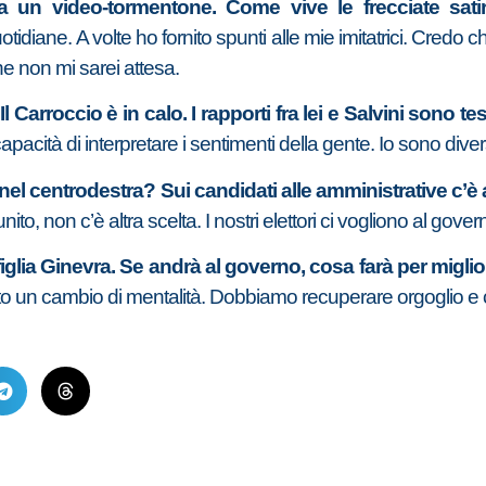
a un video-tormentone. Come vive le frecciate sati
uotidiane. A volte ho fornito spunti alle mie imitatrici. Credo 
he non mi sarei attesa.
 Carroccio è in calo. I rapporti fra lei e Salvini sono te
capacità di interpretare i sentimenti della gente. Io sono di
nel centrodestra? Sui candidati alle amministrative c’
to, non c’è altra scelta. I nostri elettori ci vogliono al gove
iglia Ginevra. Se andrà al governo, cosa farà per miglio
utto un cambio di mentalità. Dobbiamo recuperare orgoglio e