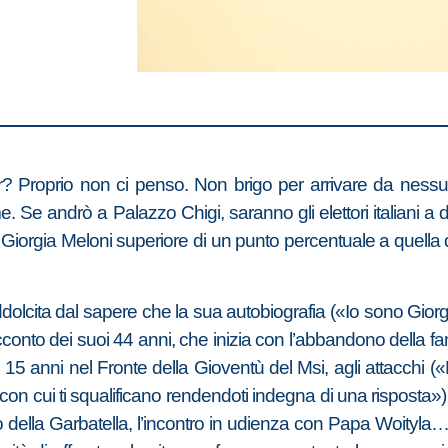
? Proprio non ci penso. Non brigo per arrivare da nessun
e. Se andrò a Palazzo Chigi, saranno gli elettori italiani a
di Giorgia Meloni superiore di un punto percentuale a quella
ddolcita dal sapere che la sua autobiografia («Io sono Gio
cconto dei suoi 44 anni, che inizia con l’abbandono della fam
 a 15 anni nel Fronte della Gioventù del Msi, agli attacchi 
to con cui ti squalificano rendendoti indegna di una risposta»
o della Garbatella, l’incontro in udienza con Papa Woityla…