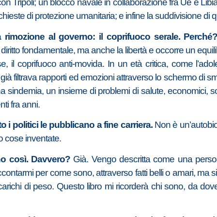
n Tripoli; un blocco navale in collaborazione fra Ue e Libia 
chieste di protezione umanitaria; e infine la suddivisione di qua
a rimozione al governo: il coprifuoco serale. Perché
ritto fondamentale, ma anche la libertà e occorre un equilibr
, il coprifuoco anti-movida. In un età critica, come l’adoles
già filtrava rapporti ed emozioni attraverso lo schermo di s
indemia, un insieme di problemi di salute, economici, so
ti fra anni.
 i politici le pubblicano a fine carriera.
Non è un’autobiog
no cose inventate.
no così. Davvero?
Già. Vengo descritta come una persona
ontarmi per come sono, attraverso fatti belli o amari, ma signi
ncarichi di peso. Questo libro mi ricorderà chi sono, da dov