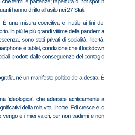
che fermi le partenze; l’apertura di hot spot in
nti hanno diritto all’asilo nei 27 Stati.
?
È una misura coercitiva e inutile ai fini del
io. In più le più grandi vittime della pandemia
cenza, sono stati privati di socialità, libertà,
martphone e tablet, condizione che il lockdown
ciali prodotti dalle conseguenze del contagio
rafia, né un manifesto politico della destra. È
 ‘ideologica’, che aderisce acriticamente a
ficativi della mia vita. Inoltre, Fdi cresce e io
e vengo e i miei valori, per non tradirmi e non