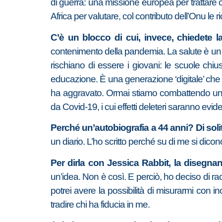
di guerra: una missione europea per trattare co
Africa per valutare, col contributo dell’Onu le ri
C’è un blocco di cui, invece, chiedete l
contenimento della pandemia. La salute è un di
rischiano di essere i giovani: le scuole chiuse
educazione. È una generazione ‘digitale’ che 
ha aggravato. Ormai stiamo combattendo una s
da Covid-19, i cui effetti deleteri saranno eviden
Perché un’autobiografia a 44 anni? Di solito
un diario. L’ho scritto perché su di me si dico
Per dirla con Jessica Rabbit, la disegna
un’idea. Non è così. E perciò, ho deciso di racc
potrei avere la possibilità di misurarmi con i
tradire chi ha fiducia in me.