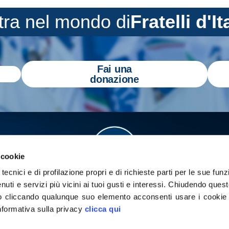
tra nel mondo di
Fratelli d'It
Fai una
donazione
 cookie
tecnici e di profilazione propri e di richieste parti per le sue funz
enuti e servizi più vicini ai tuoi gusti e interessi.
Chiudendo quest
 cliccando qualunque suo elemento acconsenti usare i cookie pe
informativa sulla privacy
clicca qui
a
Gazzetta Tricolore
per tenerti aggiornato