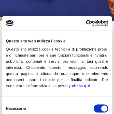
11 Gennaio 2022
“La prematura scomparsa di Silvia Tortora rinnova il
Questo sito web utilizza i cookie
dolore mai sanato per un orrore giudiziario che colpì suo
Questo sito utilizza cookie tecnici e di profilazione propri
padre Enzo e che ha costituito una delle pagine più buie
e di richieste parti per le sue funzioni funzionali e inviati di
della giustizia italiana. Su quella storia Silvia, insieme a
pubblicità, contenuti e servizi più vicini ai tuoi gusti e
Gaia, si è formata combattendo tutta la sua vita per una
interessi.
Chiudendo questo messaggio, scorrendo
questa pagina o cliccando qualunque suo elemento
riforma ancora negata. Il giornalismo e il garantismo
acconsenti usare i cookie per le finalità indicate.
Per
perdono con lei un esempio di solare impegno e
consultare l'informativa sulla privacy
clicca qui
determinazione. Il mio pensiero più caro va a tutta la sua
famiglia”.
Selezione
È quanto dichiara il vicepresidente della Camera dei
Necessario
del
deputati Fabio Rampelli di Fratelli d’Italia.