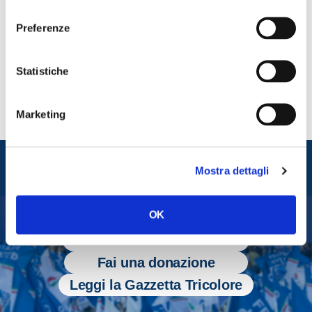
consenso
Preferenze
CONDIVIDI
Statistiche
Marketing
Entra nel mondo di
Mostra dettagli
Fratelli d'Italia
OK
Tesserati
Fai una donazione
Leggi la Gazzetta Tricolore