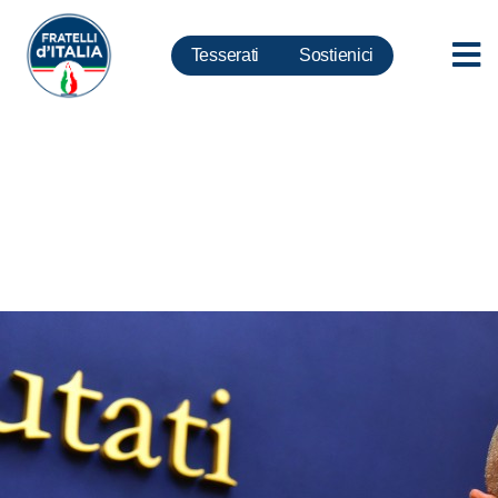
Tesserati
Sostienici
Giornalisti, Rampelli: Silvia
Tortora, vicinanza alla famiglia