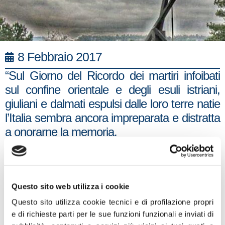
8 Febbraio 2017
“Sul Giorno del Ricordo dei martiri infoibati
sul confine orientale e degli esuli istriani,
giuliani e dalmati espulsi dalle loro terre natie
l’Italia sembra ancora impreparata e distratta
a onorarne la memoria.
Chiedo al Capo dello Stato di cambiare i suoi
programmi partecipando il 10 febbraio alla
cerimonia presso la Foiba di Basovizza.
Chiedo ai presentatori milionari del Festival
Questo sito web utilizza i cookie
di Sanremo e alla Rai di dedicare parte della
Questo sito utilizza cookie tecnici e di profilazione propri
puntata di venerdì alla Giornata del Ricordo.
e di richieste parti per le sue funzioni funzionali e inviati di