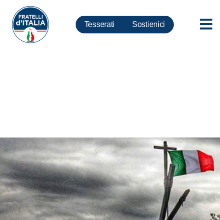
Tesserati
Sostienici
Giorno del ricordo, Rampelli: Il
presidente Mattarella cambi la
sua agenda partecipano alle
cerimonie del 10 febbraio