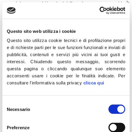
materiale, entrambi incalcolabili per la nostra comunità. È
quanto accaduto nell’ultimo mezzo secolo a causa di
amministratori provinciali, ideologizzati o impreparati. Il
Giubileo al contrario è uno di quei momenti che può al
Questo sito web utilizza i cookie
meglio valorizzare queste caratteristiche perché si
Questo sito utilizza cookie tecnici e di profilazione propri
profilano più identità di Roma: Capitale d’Italia, Capitale
e di richieste parti per le sue funzioni funzionali e inviati di
del Cristianesimo e Capitale della bellezza. Dunque
pubblicità, contenuti e servizi più vicini ai tuoi gusti e
Capitale della Cultura.
interessi.
Chiudendo questo messaggio, scorrendo
questa pagina o cliccando qualunque suo elemento
L’Italia sembra non riuscire a valorizzare questa magia. Il
acconsenti usare i cookie per le finalità indicate.
Per
prossimo Giubileo può essere l’occasione per ritrovare
consultare l'informativa sulla privacy
clicca qui
l’irrinunciabile spirito cosmopolita esaltando finalmente
quel patrimonio identitario di oltre 2500 anni di storia che
Selezione
va reinterpretato e non solo conservato o restaurato.
Necessario
del
Non c’è alcuna contraddizione tra
consenso
internazionalizzazione e tradizione.
Preferenze