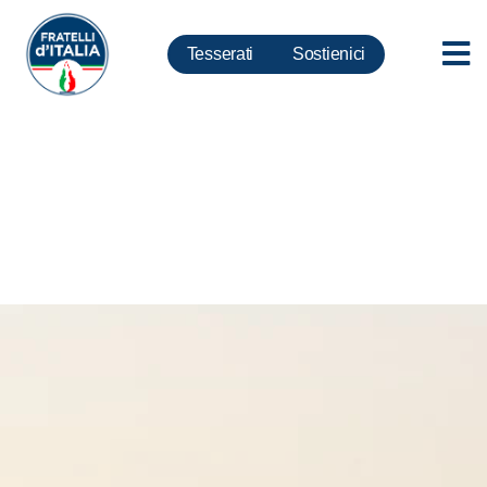
Tesserati
Sostienici
Giubileo, Rampelli:
Proseguiamo l’azione di Quitino
Sella, Roma sia Capitale della
Cultura