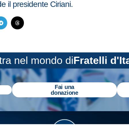
e il presidente Ciriani.
tra nel mondo di
Fratelli d'It
Fai una
donazione