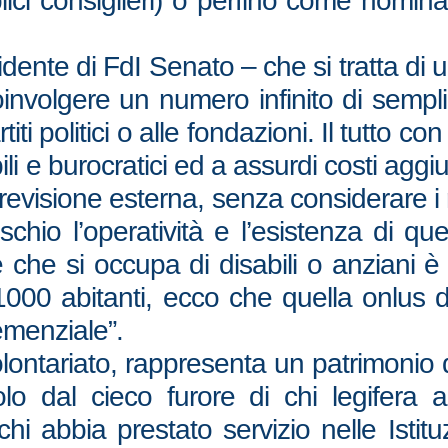
lici consiglieri) o perfino come nomina
idente di FdI Senato – che si tratta di 
involgere un numero infinito di semplic
ti politici o alle fondazioni. Il tutto con
li e burocratici ed a assurdi costi aggiu
 revisione esterna, senza considerare i r
schio l’operatività e l’esistenza di qu
che si occupa di disabili o anziani è 
0 abitanti, ecco che quella onlus do
Demenziale”.
olontariato, rappresenta un patrimonio
o dal cieco furore di chi legifera 
hi abbia prestato servizio nelle Isti