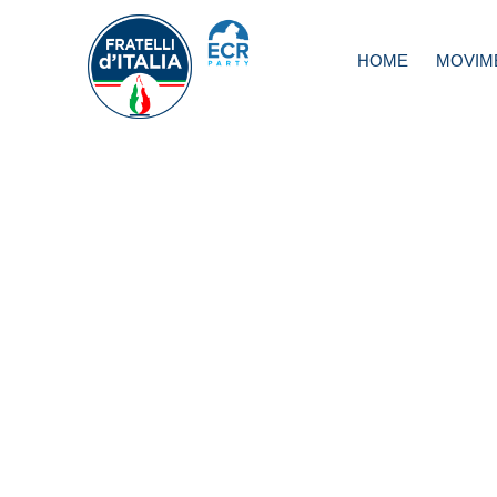
HOME
MOVIM
Giustizia. Ciriani
giacobinismo
‘spazzacorrotti’. 
per eliminare
equiparazione part
associazioni no p