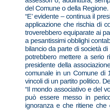
assessori o, addirittura, semp
del Comune o della Regione.
“E’ evidente – continua il pres
applicazione che rischia di co
troverebbero equiparate ai parti
a pesantissimi obblighi contabi
bilancio da parte di società di
potrebbero mettere a serio ri
presidente della associazione 
comunale in un Comune di 100
vincoli di un partito politico. 
“Il mondo associativo e del v
può essere messo in pericol
ignoranza e che ritiene che c