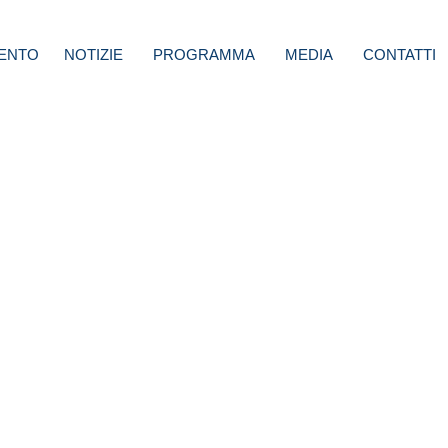
ENTO
NOTIZIE
PROGRAMMA
MEDIA
CONTATTI
: No
Ddl
iti-
rofit