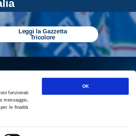
alia
Leggi la Gazzetta
Tricolore
OK
ioni funzionali
o messaggio,
r le finalità
ISCRIVITI