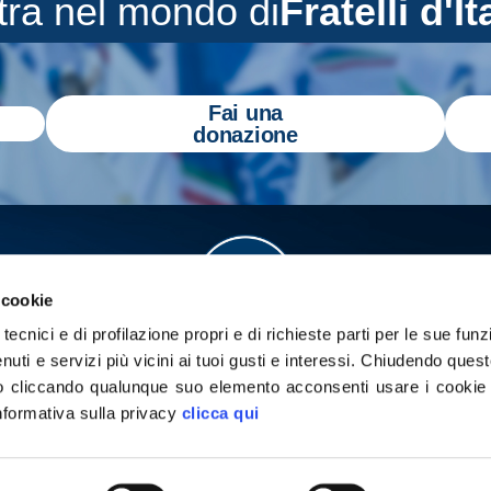
tra nel mondo di
Fratelli d'It
Fai una
donazione
 cookie
tecnici e di profilazione propri e di richieste parti per le sue funz
enuti e servizi più vicini ai tuoi gusti e interessi.
Chiudendo quest
 cliccando qualunque suo elemento acconsenti usare i cookie pe
informativa sulla privacy
clicca qui
a
Gazzetta Tricolore
per tenerti aggiornato