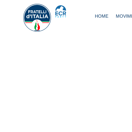
HOME
MOVIM
Giustizia, Meloni:
bocciato odg di F
reintrodurre carc
duro contro mafio
M5s vergognoso