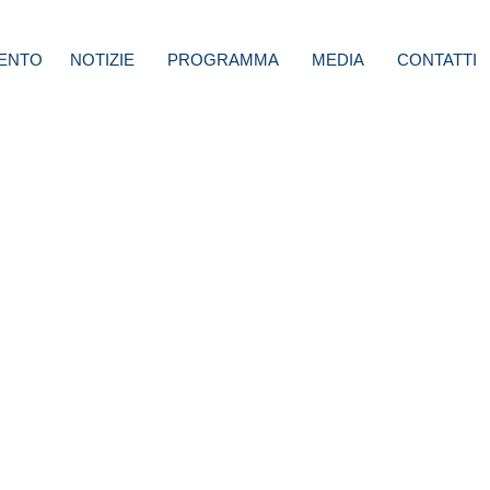
ENTO
NOTIZIE
PROGRAMMA
MEDIA
CONTATTI
di per
ere
si,