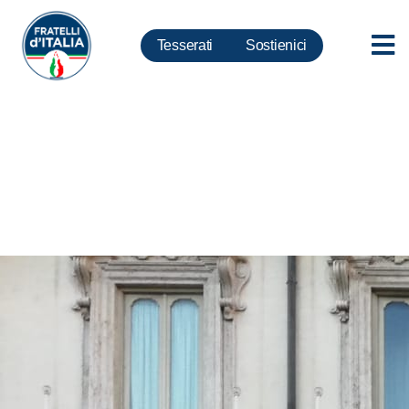
Tesserati
Sostienici
Global Compact: Flash mob
FdI sotto Palazzo Chigi. Meloni:
Se su immigrazione Governo
cambia politica tornare a votare