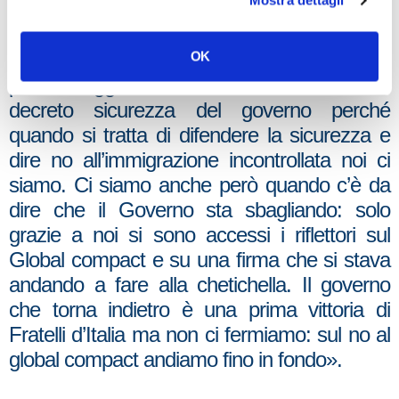
Mostra dettagli
cosa simile non si può rischiare: Salvini dica
‘o il governo sull’immigrazione fa quello che
abbiamo detto o noi non ne facciamo più
OK
parte’. Oggi Fratelli d’Italia ha votato il
decreto sicurezza del governo perché
quando si tratta di difendere la sicurezza e
dire no all’immigrazione incontrollata noi ci
siamo. Ci siamo anche però quando c’è da
dire che il Governo sta sbagliando: solo
grazie a noi si sono accessi i riflettori sul
Global compact e su una firma che si stava
andando a fare alla chetichella. Il governo
che torna indietro è una prima vittoria di
Fratelli d’Italia ma non ci fermiamo: sul no al
global compact andiamo fino in fondo».