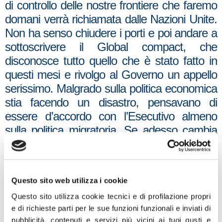
di controllo delle nostre frontiere che faremo
domani verrà richiamata dalle Nazioni Unite.
Non ha senso chiudere i porti e poi andare a
sottoscrivere il Global compact, che
disconosce tutto quello che è stato fatto in
questi mesi e rivolgo al Governo un appello
serissimo. Malgrado sulla politica economica
stia facendo un disastro, pensavano di
essere d’accordo con l’Esecutivo almeno
sulla politica migratoria. Se adesso cambia
politica sugli immigrati direi che è il caso di
tornare a votare».
È quando ha detto il presidente di Fratelli
Questo sito web utilizza i cookie
d’Italia, Giorgia Meloni nel corso del flash
Questo sito utilizza cookie tecnici e di profilazione propri
mob organizzato da Fratelli d’Italia sotto
e di richieste parti per le sue funzioni funzionali e inviati di
palazzo Chigi per dire “No Global compact.
pubblicità, contenuti e servizi più vicini ai tuoi gusti e