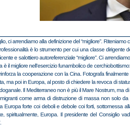
lio, ci arrendiamo alla definizione del “migliore”. Riteniamo c
rofessionalità è lo strumento per cui una classe dirigente
cente e salottiero autoreferenziale “migliore”. Ci arrendiam
tera è il migliore nell’esercizio funambolico de cerchiobottism
i rinforza la cooperazione con la Cina. Fotografa finalmente 
a, ma poi in Europa, al posto di chiedere la revoca di statu
ganale. Il Mediterraneo non è più il Mare Nostrum, ma di Er
e i migranti come arma di distruzione di massa non solo 
na Europa forte coi deboli e debole coi forti, sottomessa alla
e, spiritualmente, Europa. Il presidente del Consiglio v
.