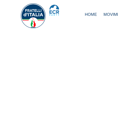
HOME
MOVIM
Governo, Delmas
Draghi rappresen
Europa forte coi 
e debole coi forti