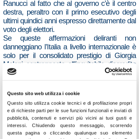
Ranucci al fatto che al governo c’è il centro
destra, peraltro con il primo esecutivo degli
ultimi quindici anni espresso direttamente dal
voto degli elettori.
Se queste affermazioni deliranti non
danneggiano l’Italia a livello internazionale è
solo per il consolidato prestigio di Giorgia
Meloni contrapposto all’inevitabile discredito
che si guadagna chi assume le posizioni
come quelle espresse non solo oggi dalla
leader del Pd, ad esempio non aver
Questo sito web utilizza i cookie
sostenuto il piano di pace per il Medio
Questo sito utilizza cookie tecnici e di profilazione propri
Oriente, accettato invece oltre che
e di richieste parti per le sue funzioni funzionali e inviati di
dall’Occidente, dai più importanti Paesi
pubblicità, contenuti e servizi più vicini ai tuoi gusti e
islamici, dall’Autorità palestinese e persino
interessi.
Chiudendo questo messaggio, scorrendo
da Hamas. Fratelli d’Italia difende sempre la
questa pagina o cliccando qualunque suo elemento