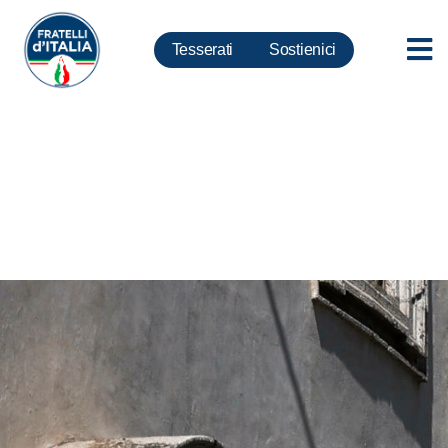
Tesserati
Sostienici
Governo: dichiarazioni Schlein
gravissime, screditano
Italia all’estero