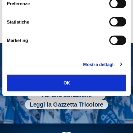
Preferenze
Statistiche
Marketing
Entra nel mondo di
Fratelli d'Italia
Mostra dettagli
OK
Tesserati
Fai una donazione
Leggi la Gazzetta Tricolore