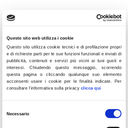
29 Maggio 2018
Questo sito web utilizza i cookie
“Vogliamo introdurre nel nostro ordinamento
Questo sito utilizza cookie tecnici e di profilazione propri
una riforma che da sempre costituisce la
e di richieste parti per le sue funzioni funzionali e inviati di
nostra proposta: il Presidenzialismo. Solo
pubblicità, contenuti e servizi più vicini ai tuoi gusti e
così si risolve la crisi di sistema e si può
interessi.
Chiudendo questo messaggio, scorrendo
tutelare al tempo stesso la volontà dei
questa pagina o cliccando qualunque suo elemento
acconsenti usare i cookie per le finalità indicate.
Per
cittadini. Il Presidente della Repubblica potrà
consultare l'informativa sulla privacy
clicca qui
così davvero scegliere i Ministri della
Repubblica: Mattarella ha agito in modo
inadeguato. E’ quanto afferma il deputato di
Selezione
Fratelli d’Italia Giovanni Donzelli.
Necessario
del
consenso
CONDIVIDI