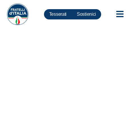
Tesserati
Sostienici
Governo, Meloni: Chimera
larghe intese è ipocrisia da
superare