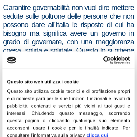
Garantire governabilità non vuol dire mettere
sedute sulle poltrone delle persone che non
possono dare all’Italia le risposte di cui ha
bisogno ma significa avere un governo in
grado di governare, con una maggioranza
coesa, solida e solidale. Questo lo si ottiene
cambiando la legge elettorale. E per
superare le ignominie del porcellum
basterebbero due modifiche minime:
Questo sito web utilizza i cookie
abolizione delle liste bloccate con
Questo sito utilizza cookie tecnici e di profilazione propri
l’introduzione del voto di preferenza e premio
e di richieste parti per le sue funzioni funzionali e inviati di
di maggioranza al Senato su base nazionale
pubblicità, contenuti e servizi più vicini ai tuoi gusti e
come accade alla Camera».
interessi.
Chiudendo questo messaggio, scorrendo
questa pagina o cliccando qualunque suo elemento
Lo ha detto ai microfoni di “Radio Anch’io” il
acconsenti usare i cookie per le finalità indicate.
Per
presidente dei deputati di Fratelli d’Italia,
consultare l'informativa sulla privacy
clicca qui