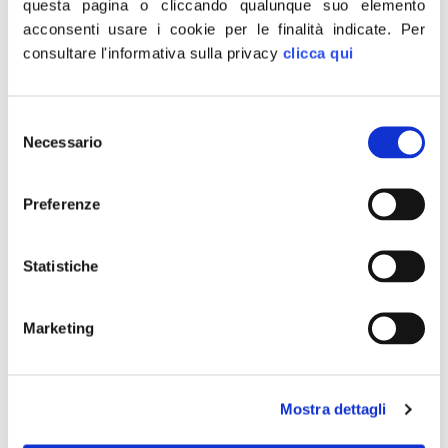
questa pagina o cliccando qualunque suo elemento
fiscale che arriva a sfiorare il 50%.
acconsenti usare i cookie per le finalità indicate.
Per
consultare l'informativa sulla privacy
clicca qui
È in ragione di questo disastro che non
comprendiamo come si possa considerare
una soluzione per l’Italia quella di un nuovo
Selezione
governo che metta insieme forze politiche
Necessario
del
completamente diverse”.
consenso
Preferenze
È quanto dichiara Giorgia Meloni, fondatore
Statistiche
di Fratelli d’Italia.
Roma, 26 marzo 2013
Marketing
CONDIVIDI
Mostra dettagli