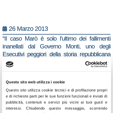
26 Marzo 2013
“Il caso Marò è solo l’ultimo dei fallimenti
inanellati dal Governo Monti, uno degli
Esecutivi peggiori della storia repubblicana
italiana. Oggi questo scempio viene
avvalorato dai dati del rapporto di Bruxelles
per l’occupazione secondo cui le famiglie
Questo sito web utilizza i cookie
italiane sono quelle che in Europa hanno
Questo sito utilizza cookie tecnici e di profilazione propri
subito di più la crisi, con il 15% della
e di richieste parti per le sue funzioni funzionali e inviati di
popolazione in difficoltà economica e da
pubblicità, contenuti e servizi più vicini ai tuoi gusti e
quelli dell’Ocse che parlano di un cuneo
interessi.
Chiudendo questo messaggio, scorrendo