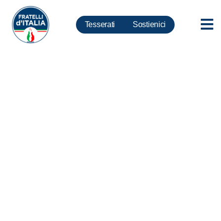
Tesserati
Sostienici
Governo, Meloni:
incomprensibile nuova ipotesi
larghe intese