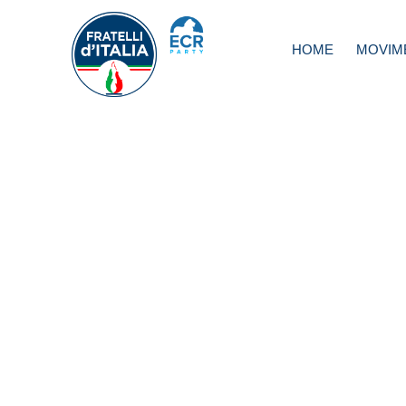
HOME
MOVIM
Governo, Meloni:
Ridiamo la parola
popolo italiano c
democrazia è so