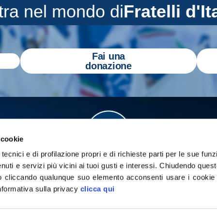
tra nel mondo di
Fratelli d'It
Fai una
donazione
 cookie
tecnici e di profilazione propri e di richieste parti per le sue funz
enuti e servizi più vicini ai tuoi gusti e interessi.
Chiudendo quest
 cliccando qualunque suo elemento acconsenti usare i cookie pe
informativa sulla privacy
clicca qui
a
Gazzetta Tricolore
per tenerti aggiornato