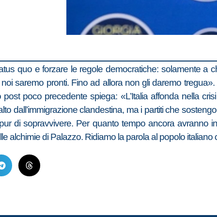
s quo e forzare le regole democratiche: solamente a chi vuo
 noi saremo pronti. Fino ad allora non gli daremo tregua».
ltro post poco precedente spiega: «L’Italia affonda nella cr
alto dall’immigrazione clandestina, ma i partiti che sosten
li pur di sopravvivere. Per quanto tempo ancora avranno in
elle alchimie di Palazzo. Ridiamo la parola al popolo italia