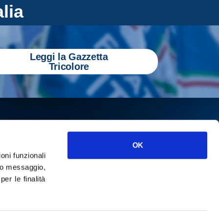
alia
Leggi la Gazzetta
Tricolore
OK
ioni funzionali
o messaggio,
r le finalità
ISCRIVITI