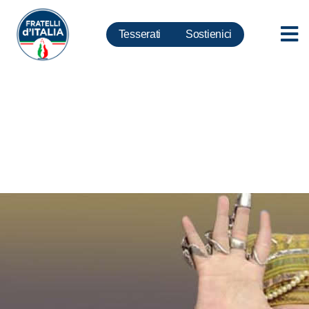
Tesserati
Sostienici
Governo, Mollicone: Da Renzi
solo desiderata e pelli d’orso.
Del 2015 resta la truffa.