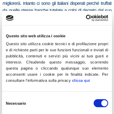
migliorerà. Intanto ci sono gli italiani disperati perché truffati
da quelle stesse banche tutelate a colpi di decreto dal suo
governo, e quelli disperati perché da ceto medio sono
scivolati nella povertà assoluta.
Poi ci sono i pensionati a cui il Premier abusivo ha detto di
Questo sito web utilizza i cookie
volersi dedicare e già tremano. Fummo i primi a chiedere di
Questo sito utilizza cookie tecnici e di profilazione propri
tagliare le pensioni d’oro e il sistema retributivo e vigileremo
e di richieste parti per le sue funzioni funzionali e inviati di
pubblicità, contenuti e servizi più vicini ai tuoi gusti e
perché venga fatto, ma temiamo che ci sia il trucco e si
interessi.
Chiudendo questo messaggio, scorrendo
voglia in realtà colpire, per fare cassa, una fascia molto più
questa pagina o cliccando qualunque suo elemento
ampia di contribuenti, quella medio-bassa che se d’oro ha
acconsenti usare i cookie per le finalità indicate.
Per
ancora qualcosa su cui contare, certo non sono le pensioni!
consultare l'informativa sulla privacy
clicca qui
Infine, le previsioni del Premier Otelma sui prossimi
appuntamenti elettorali in una Nazione dove non si vota, la
Selezione
democrazia non è più di moda e le logge hanno sostituito le
Necessario
del
assemblee elettive. Il voto a Roma sembra essere un obbligo
consenso