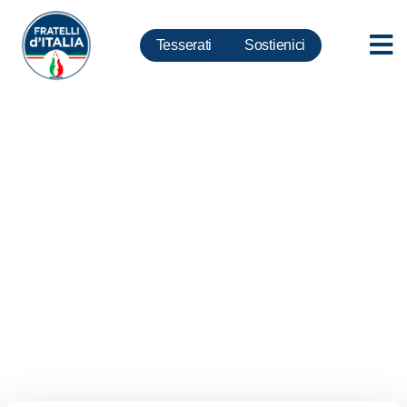
Tesserati
Sostienici
Grecia, Meloni: Siamo vicini al
popolo greco