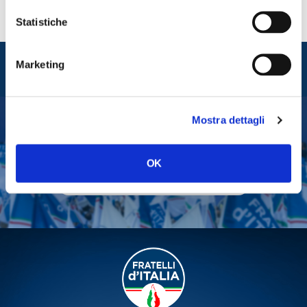
Statistiche
Entra nel mondo di
Marketing
Fratelli d'Italia
Mostra dettagli
Tesserati
Fai una donazione
OK
Leggi la Gazzetta Tricolore