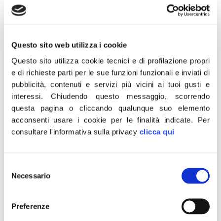
Questo sito web utilizza i cookie
24 Luglio 2018
Questo sito utilizza cookie tecnici e di profilazione propri
«Oltre 50 morti e migliaia di sfollati per
e di richieste parti per le sue funzioni funzionali e inviati di
pubblicità, contenuti e servizi più vicini ai tuoi gusti e
l’emergenza incendi ad Atene. Siamo vicini
interessi.
Chiudendo questo messaggio, scorrendo
al popolo greco in questo momento
questa pagina o cliccando qualunque suo elemento
drammatico».
acconsenti usare i cookie per le finalità indicate.
Per
consultare l'informativa sulla privacy
clicca qui
È quanto ha scritto su Facebook il
presidente di Fratelli d’Italia Giorgia Meloni.
Selezione
Necessario
del
CONDIVIDI
consenso
Preferenze