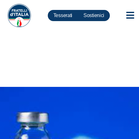
Tesserati
Sostienici
Green Pass: bene
approvazione nostro Odg su
vaccinati Sputnik