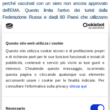
perché vaccinati con un siero non ancora approvato
dell’EMA. Questo limita l’arrivo dei turisti dalla
Federazione Russa e dagli 80 Paesi che utilizzano
questo siero. Turisti che, per l’economia della nostra
Nazione, sono una risorsa fondamentale. Il mercato
russo comporta un impatto rilevante per il comparto
Questo sito web utilizza i cookie
turismo: i dati raccontano che quasi un milione e
Questo sito utilizza cookie tecnici e di profilazione propri
trecentomila russi hanno visitato l’Italia nel 2019, con un
e di richieste parti per le sue funzioni funzionali e inviati di
aumento di quasi il 70 per cento rispetto all’anno
pubblicità, contenuti e servizi più vicini ai tuoi gusti e
precedente. I grandi buyer russi – proseguono Albano e
interessi.
Chiudendo questo messaggio, scorrendo
Prisco – non hanno potuto partecipare alla
questa pagina o cliccando qualunque suo elemento
manifestazione Pitti Uomo, in programma dall’11 al 13
acconsenti usare i cookie per le finalità indicate.
Per
gennaio e tale constatazione ha messo in allarme molti
consultare l'informativa sulla privacy
clicca qui
imprenditori, come testimonia l’intervento del presidente
della Camera di Commercio delle Marche, Gino
Selezione
Sabatini, che ha posto importanti considerazioni alle
Necessario
del