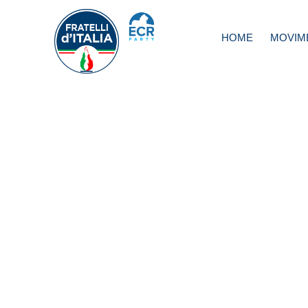
HOME
MOVIM
Green Pass,
Lollobrigida:
provvedimenti
ideologici non se
intervenire su me
pubblici e scuola