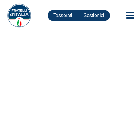
Tesserati
Sostienici
Green Pass, Torselli a Nardella:
“Con i suoi amici Renzi e
Boschi aveva già provato a
modificare la costituzione…
fallendo!”