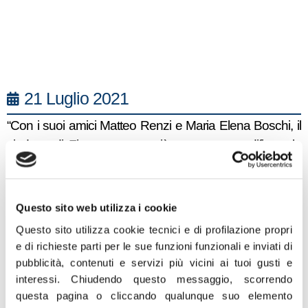
21 Luglio 2021
“Con i suoi amici Matteo Renzi e Maria Elena Boschi, il
sindaco di Firenze aveva già provato a modificare la
Costituzione. Ma gli era andata decisamente male. A
quanto pare non gli è bastata la clamorosa batosta del
2016.
Nardella è addirittura pronto ad adottare delle
Questo sito web utilizza i cookie
ordinanze locali che impongano il Green Pass, in
Questo sito utilizza cookie tecnici e di profilazione propri
spregio all’architrave legislativo nazionale. Siamo alla
e di richieste parti per le sue funzioni funzionali e inviati di
follia. Queste posizioni oltranziste sono gravi e fanno
pubblicità, contenuti e servizi più vicini ai tuoi gusti e
venir meno i diritti fondamentali dei cittadini. Ma non solo!
interessi.
Chiudendo questo messaggio, scorrendo
questa pagina o cliccando qualunque suo elemento
Il passaporto vaccinale andrebbe a colpire quei settori