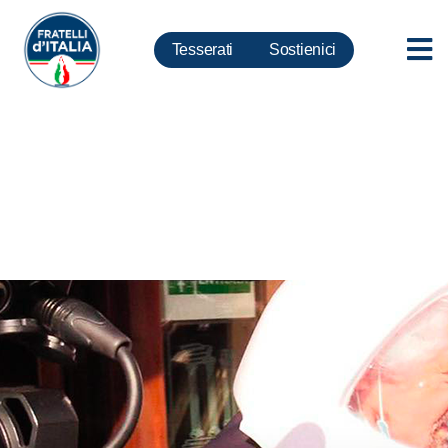
Tesserati
Sostienici
Grillo, Meloni: si diktat a
giornalisti deve aver scambiato
Italia per Corea del Nord