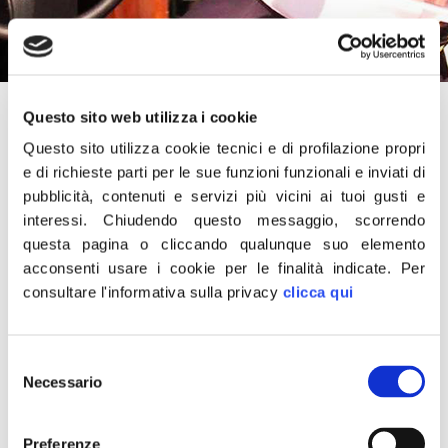
21 Marzo 2021
Questo sito web utilizza i cookie
“Il capo del M5S deve aver scambiato l’Italia per la
Questo sito utilizza cookie tecnici e di profilazione propri
Corea del Nord, perché i diktat a giornalisti e conduttori
e di richieste parti per le sue funzioni funzionali e inviati di
per le interviste si danno solo nelle dittature.
Vi rendete
pubblicità, contenuti e servizi più vicini ai tuoi gusti e
conto a chi è in mano l’Italia?”.
interessi.
Chiudendo questo messaggio, scorrendo
Lo scrive su Facebook il presidente di Fratelli d’Italia
questa pagina o cliccando qualunque suo elemento
Giorgia Meloni.
acconsenti usare i cookie per le finalità indicate.
Per
consultare l'informativa sulla privacy
clicca qui
Selezione
Necessario
del
consenso
CONDIVIDI
Preferenze