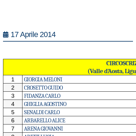
17 Aprile 2014
CIRCOSCRI
(Valle d’Aosta, Li
1
GIORGIA MELONI
2
CROSETTO GUIDO
3
FIDANZA CARLO
4
GHIGLIA AGOSTINO
5
SENALDI CARLO
6
ARBARELLO ALICE
7
ARENA GIOVANNI