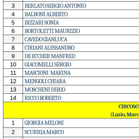
3
BERLATO SERGIO ANTONIO
4
BALBONI ALBERTO
5
BIZZARI SONIA
6
BORTOLETTI MAURIZIO
7
CAVEDO GIANLUCA
8
CIRIANI ALESSANDRO
9
DE ECCHER MANFRED
10
GIACOMELLI SERGIO
11
MASCIONI
MARINA
12
MENGOLI CHIARA
13
MOSCHENI DIEGO
14
RICCO ROBERTO
CIRCOSC
(Lazio, Mar
1
GIORGIA MELONI
2
SCURRIA MARCO