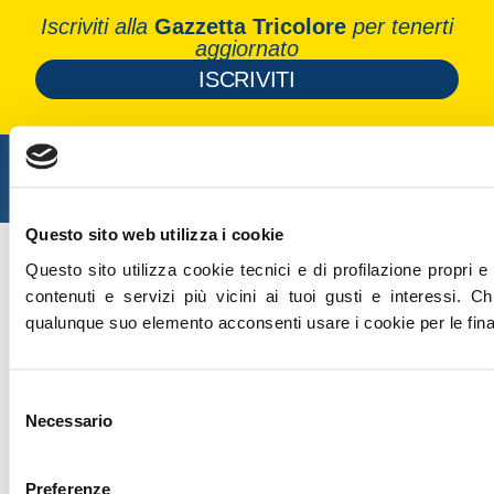
Iscriviti alla
Gazzetta Tricolore
per tenerti
aggiornato
ISCRIVITI
Copyright 2026 - Tutti i diritti riservati
Privacy Policy
Cookie policy
Questo sito web utilizza i cookie
Questo sito utilizza cookie tecnici e di profilazione propri e d
contenuti e servizi più vicini ai tuoi gusti e interessi.
Ch
qualunque suo elemento acconsenti usare i cookie per le final
Selezione
Necessario
del
consenso
Preferenze