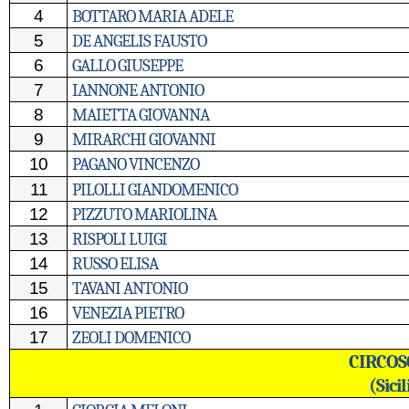
4
BOTTARO MARIA ADELE
5
DE ANGELIS FAUSTO
6
GALLO GIUSEPPE
7
IANNONE ANTONIO
8
MAIETTA GIOVANNA
9
MIRARCHI GIOVANNI
10
PAGANO VINCENZO
11
PILOLLI GIANDOMENICO
12
PIZZUTO MARIOLINA
13
RISPOLI LUIGI
14
RUSSO ELISA
15
TAVANI ANTONIO
16
VENEZIA PIETRO
17
ZEOLI DOMENICO
CIRCOS
(Sici