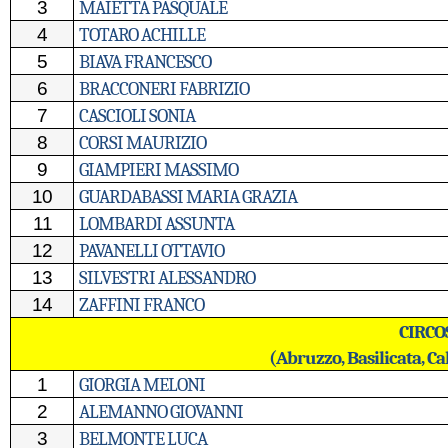
3
MAIETTA PASQUALE
4
TOTARO ACHILLE
5
BIAVA FRANCESCO
6
BRACCONERI FABRIZIO
7
CASCIOLI SONIA
8
CORSI MAURIZIO
9
GIAMPIERI MASSIMO
10
GUARDABASSI MARIA GRAZIA
11
LOMBARDI ASSUNTA
12
PAVANELLI OTTAVIO
13
SILVESTRI ALESSANDRO
14
ZAFFINI FRANCO
CIRCO
(Abruzzo, Basilicata, Ca
1
GIORGIA MELONI
2
ALEMANNO GIOVANNI
3
BELMONTE LUCA