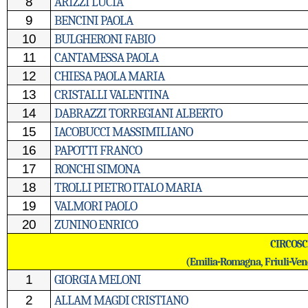
8
ARIZZI LUCIA
9
BENCINI PAOLA
10
BULGHERONI FABIO
11
CANTAMESSA PAOLA
12
CHIESA PAOLA MARIA
13
CRISTALLI VALENTINA
14
DABRAZZI TORREGIANI ALBERTO
15
IACOBUCCI MASSIMILIANO
16
PAPOTTI FRANCO
17
RONCHI SIMONA
18
TROLLI PIETRO ITALO MARIA
19
VALMORI PAOLO
20
ZUNINO ENRICO
CIRCOSC
(Emilia-Romagna, Friuli-Vene
1
GIORGIA MELONI
2
ALLAM MAGDI CRISTIANO