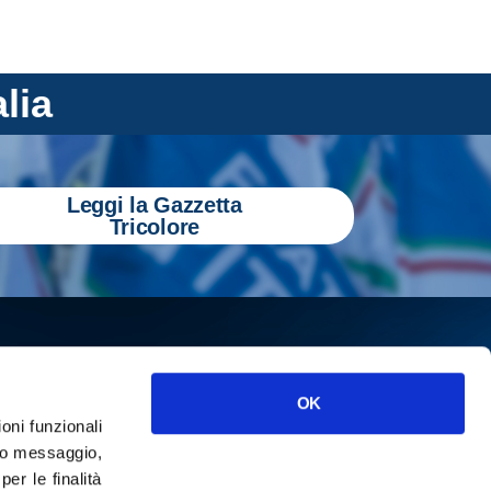
alia
Leggi la Gazzetta
Tricolore
OK
ioni funzionali
o messaggio,
r le finalità