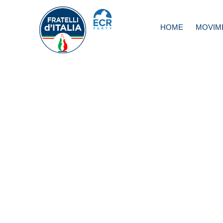
HOME
MOVIM
Iannone: FdI
continuerà battag
per docenti precar
religione