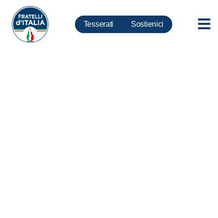
Tesserati
Sostienici
Immigrati, Deidda: Nuovi arrivi
di Algerini in Sardegna, nella
spiaggia di Porto Pino,
fotografati da residenti e turisti