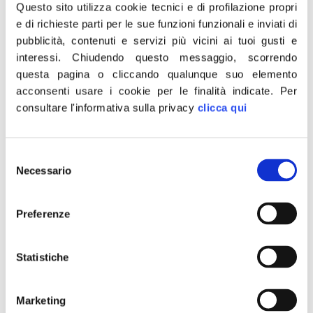
nell’anonimato. Prosegue il capogruppo di
Questo sito utilizza cookie tecnici e di profilazione propri
Fratelli d’Italia in Commissione Difesa.
e di richieste parti per le sue funzioni funzionali e inviati di
pubblicità, contenuti e servizi più vicini ai tuoi gusti e
“È certo, da tempo, che tra questi rientrano
interessi.
Chiudendo questo messaggio, scorrendo
anche persone già colpite da decreti
questa pagina o cliccando qualunque suo elemento
d’espulsione e con alle spalle reati vari.
acconsenti usare i cookie per le finalità indicate.
Per
Abbiamo chiesto in tutti modi il blocco
consultare l'informativa sulla privacy
clicca qui
navale, non ultimo con una risoluzione in
Commissione Difesa ancora da discutere,
Selezione
ma continuano a sostenere che non si
Necessario
del
possa attuare perché é considerato, in gergo
consenso
militare, atto ostile verso i paesi di
Preferenze
provenienza. ” Afferma Deidda.
Lo abbiamo chiesto in tutte le lingue.
Statistiche
CHIEDERO’ LA SETTIMANA PROSSIMA
L’INVIO DI NAVI MILITARI PER
CONTROLLARE LA TRATTA TRA
Marketing