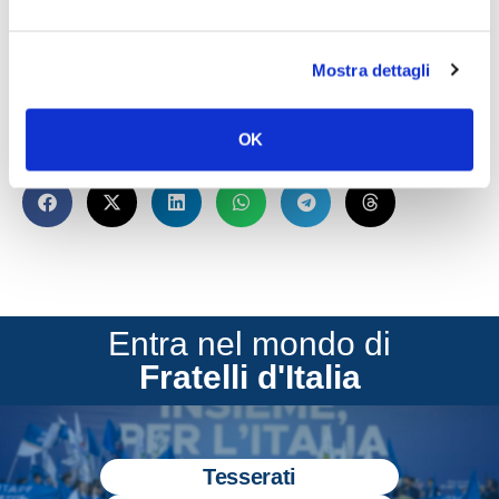
ANNABA E LA SARDEGNA.
MOTIVAZIONE? SICUREZZA
NAZIONALE E ORDINE
Mostra dettagli
Pubblico. Conclude il deputato.
OK
CONDIVIDI
Entra nel mondo di
Fratelli d'Italia
Tesserati