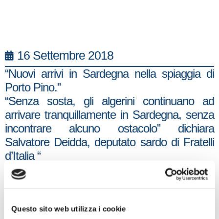
16 Settembre 2018
“Nuovi arrivi in Sardegna nella spiaggia di
Porto Pino.”
“Senza sosta, gli algerini continuano ad
arrivare tranquillamente in Sardegna, senza
incontrare alcuno ostacolo” dichiara
Salvatore Deidda, deputato sardo di Fratelli
d’Italia “
“Ormai da tempo sappiamo che non mirano
ad avere nessuna assistenza, ma vogliono
solo un decreto d’espulsione, per poter
lasciare l’isola e perdersi in Italia
Questo sito web utilizza i cookie