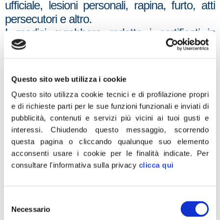
ufficiale, lesioni personali, rapina, furto, atti
persecutori e altro.
I medici avrebbero redatto i certificati in
un’ottica di aperta contestazione del sistema
di gestione dell’immigrazione clandestina
mettendosi d’accordo fra di loro. Esprimo un
Questo sito web utilizza i cookie
plauso a coloro che stanno conducendo le
Questo sito utilizza cookie tecnici e di profilazione propri
indagini e annuncio che Fratelli d’Italia
e di richieste parti per le sue funzioni funzionali e inviati di
presenterà interrogazioni sull’argomento. Mi
pubblicità, contenuti e servizi più vicini ai tuoi gusti e
aspetto altresì provvedimenti da parte dei
interessi.
Chiudendo questo messaggio, scorrendo
competenti Ordini dei medici, in quanto quei
questa pagina o cliccando qualunque suo elemento
acconsenti usare i cookie per le finalità indicate.
Per
sanitari avrebbero usato le prerogative della
consultare l'informativa sulla privacy
clicca qui
loro nobile professione per finalità illegali e
immorali. Il governo Meloni ha lavorato
incessantemente per contrastare
Selezione
l’immigrazione illegale e non è accettabile
Necessario
del