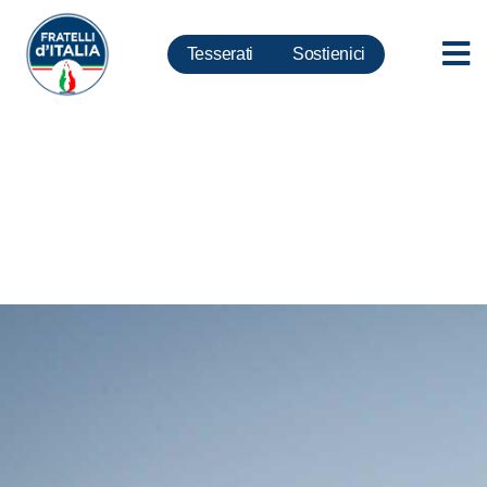
Tesserati
Sostienici
Immigrazione: certificati falsi
per impedire rimpatri, medici
siano radiati