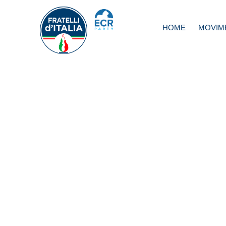
HOME
MOVIM
Immigrazione, Fo
superstite Cutro
conferma campa
per incentivare v
low-cost