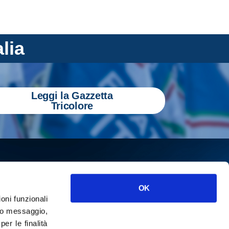
alia
Leggi la Gazzetta
Tricolore
OK
ioni funzionali
o messaggio,
r le finalità