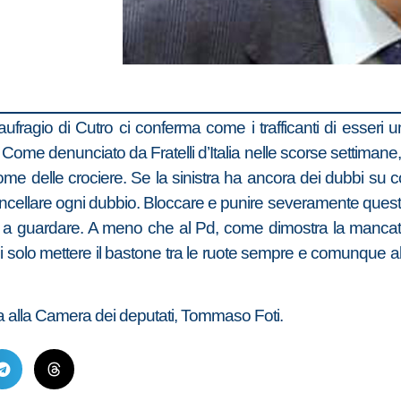
 naufragio di Cutro ci conferma come i trafficanti di es
Come denunciato da Fratelli d’Italia nelle scorse settimane, gli
me delle crociere. Se la sinistra ha ancora dei dubbi su com
cellare ogni dubbio. Bloccare e punire severamente questi c
e a guardare. A meno che al Pd, come dimostra la mancat
ssi solo mettere il bastone tra le ruote sempre e comunque 
alia alla Camera dei deputati, Tommaso Foti.