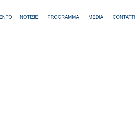
ENTO
NOTIZIE
PROGRAMMA
MEDIA
CONTATTI
loni:
en
e alla
 porte
azione