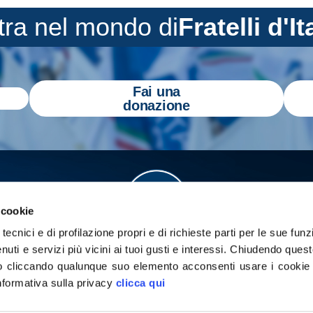
tra nel mondo di
Fratelli d'It
Fai una
donazione
 cookie
tecnici e di profilazione propri e di richieste parti per le sue funz
enuti e servizi più vicini ai tuoi gusti e interessi.
Chiudendo quest
 cliccando qualunque suo elemento acconsenti usare i cookie pe
informativa sulla privacy
clicca qui
a
Gazzetta Tricolore
per tenerti aggiornato