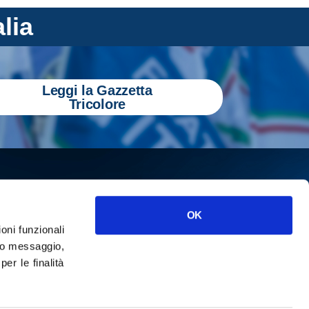
alia
Leggi la Gazzetta
Tricolore
OK
ioni funzionali
o messaggio,
r le finalità
ISCRIVITI