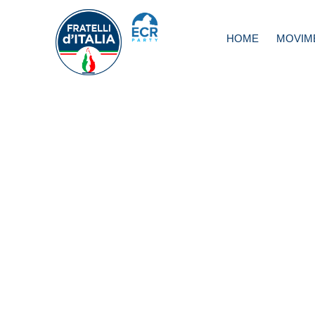
HOME
MOVIM
Immigrazione, Me
Da Von Der Ley
doccia gelata al
Governo Pd-M5s 
sua politica delle
aperte all’immigr
illegale di massa