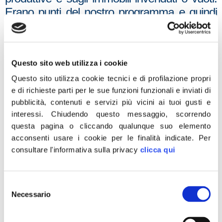
Erano punti del nostro programma e quindi
la nostra scelta di restare all’opposizione non
pregiudica il nostro apprezzamento sul
Consiglio dei Ministri di oggi per quanto
Questo sito web utilizza i cookie
riguarda questi punti. Su altri temi trattati
Questo sito utilizza cookie tecnici e di profilazione propri
oggi, le nomine, non possiamo tacere il fatto
e di richieste parti per le sue funzioni funzionali e inviati di
che sia stata umiliata la Ragioneria generale
pubblicità, contenuti e servizi più vicini ai tuoi gusti e
dello Stato e le professionalità che ci
interessi.
Chiudendo questo messaggio, scorrendo
lavorano da anni e che ci sia stato l’avvallo di
questa pagina o cliccando qualunque suo elemento
un commissariamento da parte della Banca
acconsenti usare i cookie per le finalità indicate.
Per
d’Italia che, dopo la Rai e il ministero
consultare l'informativa sulla privacy
clicca qui
dell’Economia, ora occupa anche la
Ragioneria. Allo stesso modo colpisce la
Selezione
logica che porta alla scelta dell’on. Minniti per
Necessario
del
un ruolo delicato, di garanzia ed importante
consenso
come quello di autorità delegata ai servizi. E’