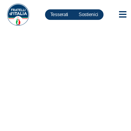
Tesserati
Sostienici
Imu, Crosetto: Bene rinvio ma
obiettivo FdI rimane
cancellazione totale