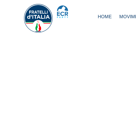
HOME
MOVIM
Imu, Meloni: Ma 
impignorabilità p
casa non erano tu
d’accordo?