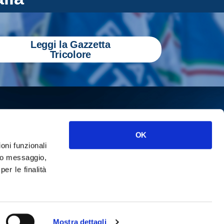
Leggi la Gazzetta
Tricolore
OK
ioni funzionali
o messaggio,
r le finalità
ISCRIVITI
cy
Mostra dettagli