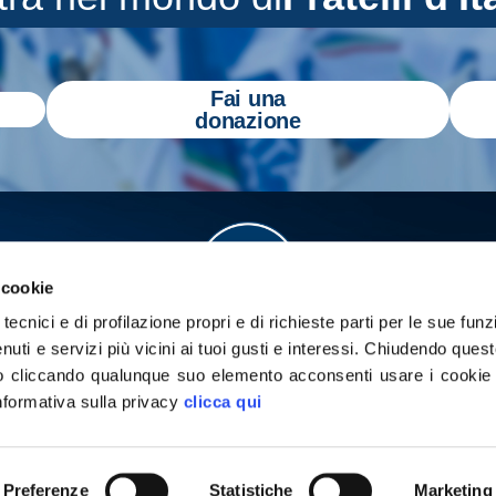
Fai una
donazione
 cookie
tecnici e di profilazione propri e di richieste parti per le sue funz
enuti e servizi più vicini ai tuoi gusti e interessi.
Chiudendo quest
 cliccando qualunque suo elemento acconsenti usare i cookie pe
informativa sulla privacy
clicca qui
a
Gazzetta Tricolore
per tenerti aggiornato
yright 2026 - Tutti i diritti riservati
Privacy Policy
Cookie poli
Preferenze
Statistiche
Marketing