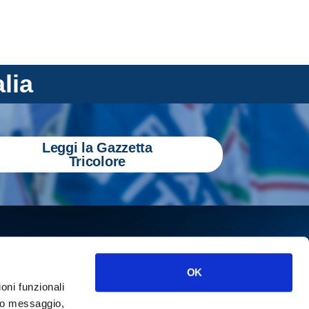
alia
Leggi la Gazzetta
Tricolore
OK
ioni funzionali
o messaggio,