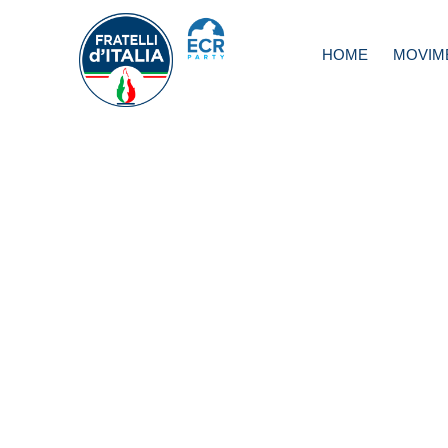
HOME
MOVIM
Inps. Lollobrigida
Aumento stipend
Tridico? Vergogn
piuttosto si dimet
subito