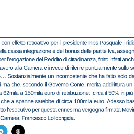
n effetto retroattivo per il presidente Inps Pasquale Tridi
ella cassa integrazione e del bonus delle partite Iva, assegno
per l’erogazione del Reddito di cittadinanza, finito infatti anc
oro alla Camera e invece di riferire puntualmente sullo s
rale… Sostanzialmente un incompetente che ha fatto solo dann
ani ma che, secondo il Governo Conte, merita addirittura un p
 da 62mila a 150mila euro di retribuzione: circa il 50% in
ati che a spanne sarebbe di circa 100mila euro. Adesso ba
tutto l’esecutivo per questa ennesima vergogna firmata Movim
alla Camera, Francesco Lollobrigida.