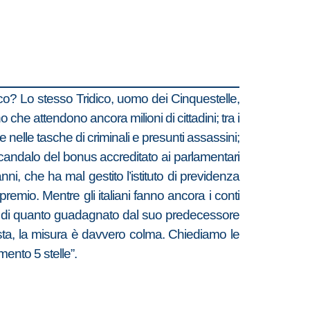
co? Lo stesso Tridico, uomo dei Cinquestelle,
 che attendono ancora milioni di cittadini; tra i
he nelle tasche di criminali e presunti assassini;
candalo del bonus accreditato ai parlamentari
i, che ha mal gestito l’istituto di previdenza
remio. Mentre gli italiani fanno ancora i conti
 più di quanto guadagnato dal suo predecessore
sta, la misura è davvero colma. Chiediamo le
ento 5 stelle”.