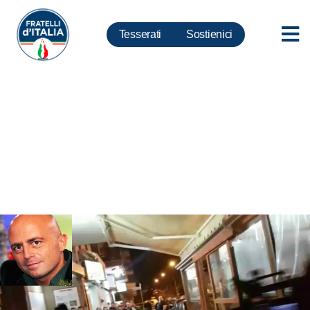
Tesserati
Sostienici
Inviato ‘striscia’ aggredito,
Meloni: Da FdI solidarietà ad
Abete e troupe, se ti accolgo in
Italia e delinqui ti rimando a
casa tua