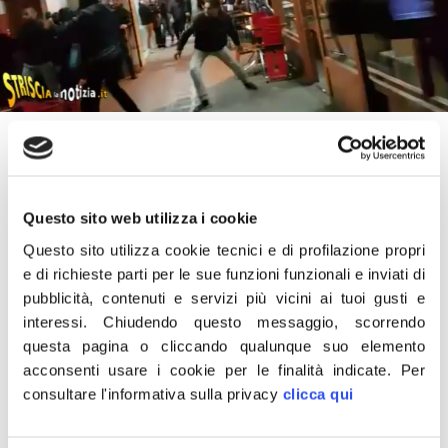
14 Marzo 2017
«Fratelli d’Italia esprime solidarietà e augura
pronta guarigione a Luca Abete e alla troupe
Questo sito web utilizza i cookie
di ‘Striscia la Notizia’, aggrediti a Caserta da
Questo sito utilizza cookie tecnici e di profilazione propri
un gruppo di extracomunitari armati di
e di richieste parti per le sue funzioni funzionali e inviati di
bastoni. Il motivo? Questi delinquenti non
pubblicità, contenuti e servizi più vicini ai tuoi gusti e
volevano farsi riprendere mentre vendevano
interessi.
Chiudendo questo messaggio, scorrendo
illegalmente merce contraffatta. Ora
questa pagina o cliccando qualunque suo elemento
acconsenti usare i cookie per le finalità indicate.
Per
ribadiamo come la pensa FdI su questo
consultare l'informativa sulla privacy
clicca qui
tema: in Italia non fai come ti pare. Se ti
accolgo a casa mia devi rispettare le mie