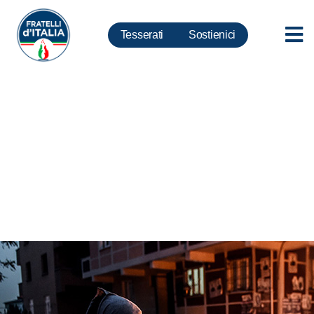
Tesserati
Sostienici
Istanbul, Meloni: Governo e
grandi media ci spieghino
perché terrorismo non
attaccava Turchia negli anni
della coalizione contro stato
islamico