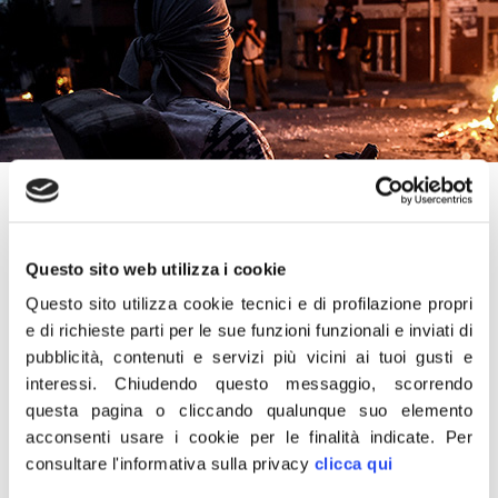
2 Gennaio 2017
“L’ISIS ha rivendicato l’attentato di
Capodanno a Istanbul contro “la Turchia
Questo sito web utilizza i cookie
apostata e serva dei crociati”. Mi chiedo,
Questo sito utilizza cookie tecnici e di profilazione propri
perché i terroristi fanno alla Turchia queste
e di richieste parti per le sue funzioni funzionali e inviati di
pubblicità, contenuti e servizi più vicini ai tuoi gusti e
accuse solo ora che ha trovato un accordo
interessi.
Chiudendo questo messaggio, scorrendo
con la Russia per combattere il Califfato e
questa pagina o cliccando qualunque suo elemento
non le sono mai state mosse negli anni in cui
acconsenti usare i cookie per le finalità indicate.
Per
ha partecipato alla “coalizione internazionale
consultare l'informativa sulla privacy
clicca qui
contro lo stato islamico” insieme a Stati Uniti,