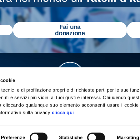
Fai una
donazione
 cookie
tecnici e di profilazione propri e di richieste parti per le sue funz
enuti e servizi più vicini ai tuoi gusti e interessi.
Chiudendo quest
 cliccando qualunque suo elemento acconsenti usare i cookie pe
informativa sulla privacy
clicca qui
a
Gazzetta Tricolore
per tenerti aggiornato
yright 2026 - Tutti i diritti riservati
Privacy Policy
Cookie poli
Preferenze
Statistiche
Marketing