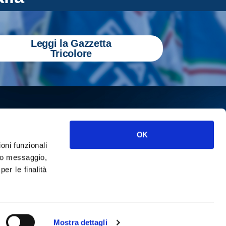
Leggi la Gazzetta
Tricolore
OK
ioni funzionali
o messaggio,
r le finalità
ISCRIVITI
cy
Mostra dettagli