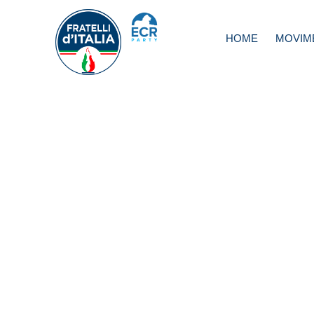
HOME
MOVIM
Lavoro, Donzelli:
Governo si occup
vicenda che coin
casa moda Caval