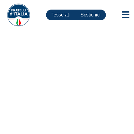
Tesserati
Sostienici
Meloni: Staffetta
generazionale? No emergenza,
sì strategia