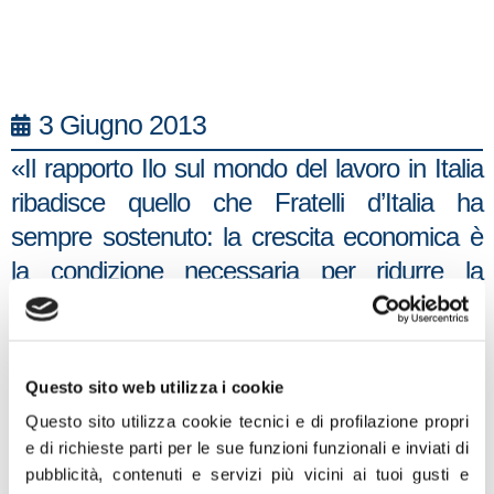
3 Giugno 2013
«Il rapporto Ilo sul mondo del lavoro in Italia
ribadisce quello che Fratelli d’Italia ha
sempre sostenuto: la crescita economica è
la condizione necessaria per ridurre la
disoccupazione, perché se l’economia
continua a precipitare non c’è nessuna
riforma del mercato del lavoro che possa
Questo sito web utilizza i cookie
tutelare l’occupazione. E una misura come la
Questo sito utilizza cookie tecnici e di profilazione propri
‘staffetta generazionale’, pur condivisibile in
e di richieste parti per le sue funzioni funzionali e inviati di
linea di principio, da sola rischia di essere un
pubblicità, contenuti e servizi più vicini ai tuoi gusti e