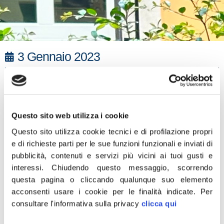
3 Gennaio 2023
“Francesco Rocca è il candidato giusto per portare alla
vittoria il centrodestra, dopo il decennio disastroso dì
Zingaretti. Sarà una campagna elettorale difficile, perché
Questo sito web utilizza i cookie
gli elettori del Lazio hanno motivo di sentirsi distanti e
abbandonati dalla Regione Lazio, che in questi anni non
Questo sito utilizza cookie tecnici e di profilazione propri
e di richieste parti per le sue funzioni funzionali e inviati di
ha brillato per efficienza. Il solo aspetto su cui ha
pubblicità, contenuti e servizi più vicini ai tuoi gusti e
spiccato a livello nazionale sono i balzelli. Non a caso i
interessi.
Chiudendo questo messaggio, scorrendo
cittadini di Roma e del Lazio hanno l’Irpef più alta d’Italia.
questa pagina o cliccando qualunque suo elemento
Il centrodestra sarà compatto e determinato nel portare
acconsenti usare i cookie per le finalità indicate.
Per
alla vittoria Rocca, che da presidente della Croce Rossa
consultare l'informativa sulla privacy
clicca qui
ha mostrato le sue capacità di manager ma anche le