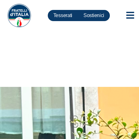
Tesserati
Sostienici
Lazio 2023, Milani: Rocca
candidato giusto per capacità e
qualità umane