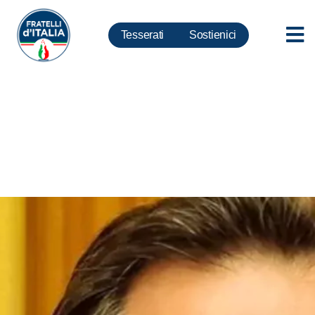
Tesserati
Sostienici
Lazio, Ghera-De Priamo: bus in
fiamme emblema giunta Raggi