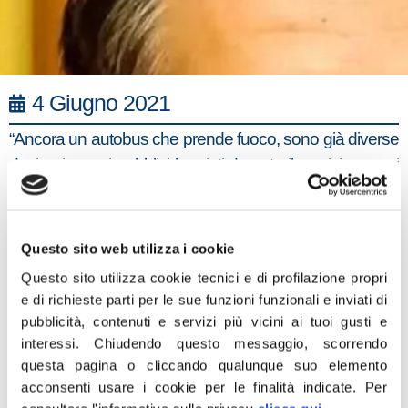
4 Giugno 2021
“Ancora un autobus che prende fuoco, sono già diverse
decine i mezzi pubblici bruciati durante il servizio, ormai
è chiaro che il Campidoglio non è in grado di trovare una
soluzione. Anche nel settore del trasporto, così come
accade per i rifiuti, la gestione approssimativa e
Questo sito web utilizza i cookie
dilettantistica dell’Amministrazione Raggi ha creato gravi
Questo sito utilizza cookie tecnici e di profilazione propri
difficoltà operative ad Atac ed Ama e, data la loro
e di richieste parti per le sue funzioni funzionali e inviati di
funzione strategica, conseguenti forti danni d’immagine
pubblicità, contenuti e servizi più vicini ai tuoi gusti e
alle municipalizzate e alla città stessa. Riflettendo sul
interessi.
Chiudendo questo messaggio, scorrendo
questa pagina o cliccando qualunque suo elemento
fatto che ogni volta che brucia un mezzo è a rischio
acconsenti usare i cookie per le finalità indicate.
Per
l’incolumità del conducente, dei passeggeri e delle