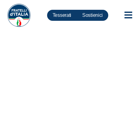
Tesserati
Sostienici
Lazio, Ghera-Maselli: ater con
Zingaretti gestione fallimentare
9 anni di commissariamento