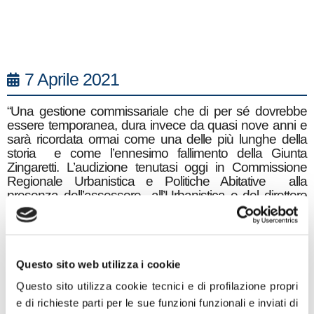
7 Aprile 2021
“Una gestione commissariale che di per sé dovrebbe
essere temporanea, dura invece da quasi nove anni e
sarà ricordata ormai come una delle più lunghe della
storia e come l’ennesimo fallimento della Giunta
Zingaretti. L’audizione tenutasi oggi in Commissione
Regionale Urbanistica e Politiche Abitative alla
presenza dell’assessore all’Urbanistica e del direttore
generale dell’Ater di Roma, ha confermato che non
sono stati fatti dalla Regione Lazio passi avanti per
risolvere le forti criticità che affliggono la gestione
dell’Azienda.
Questo sito web utilizza i cookie
A partire dalla cronica carenza delle manutenzioni,
pomposamente annunciate dai vertici regionali e non
Questo sito utilizza cookie tecnici e di profilazione propri
eseguite o eseguite con molto ritardo e spesso lasciate
e di richieste parti per le sue funzioni funzionali e inviati di
incomplete, fino alla necessità di implementare la pianta