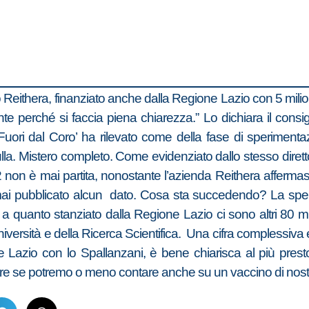
no Reithera, finanziato anche dalla Regione Lazio con 5 milioni
te perché si faccia piena chiarezza.” Lo dichiara il consigl
Fuori dal Coro’ ha rilevato come della fase di sperimentaz
. Mistero completo. Come evidenziato dallo stesso direttore s
2 non è mai partita, nonostante l’azienda Reithera affermass
a mai pubblicato alcun dato. Cosa sta succedendo? La sper
 a quanto stanziato dalla Regione Lazio ci sono altri 80 mil
l’Università e della Ricerca Scientifica. Una cifra complessi
Lazio con lo Spallanzani, è bene chiarisca al più presto.
pere se potremo o meno contare anche su un vaccino di nost