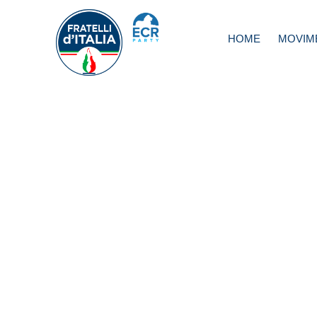
HOME
MOVIM
Lazio, Maselli: ch
ha fatto il vaccin
Reithera?