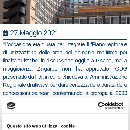
27 Maggio 2021
“L’occasione era giusta per integrare Il “Piano regionale
di utilizzazione delle aree del demanio marittimo per
finalità turistiche” in discussione oggi alla Pisana, ma la
maggioranza Zingaretti non ha approvato l’ODG
presentato da FdI, in cui si chiedeva all’Amministrazione
Regionale di attivarsi per dare certezza della durata delle
concessioni balneari, confermando la proroga al 2033
stabilita dal governo, uniformandole in tutti i comuni del
Lazio, consentendo in tal modo agli imprenditori di
programmare e ammortizzare nel tempo gli investimenti
e di garantire l’occupazione. La bocciatura della nostra
Questo sito web utilizza i cookie