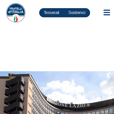
Tesserati
Sostienici
Lazio: proroga concessioni
balneari da Regione nessuna
certezza