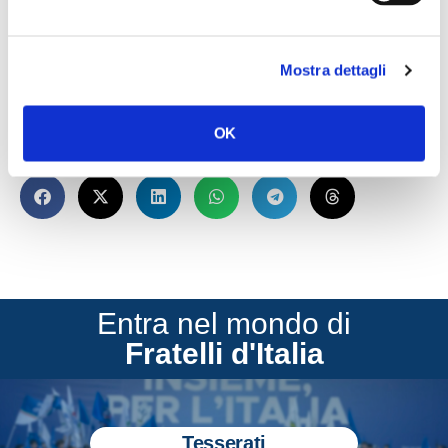
nulle applicazioni pratiche”.
Così una nota dei consiglieri regionali del Lazio di FdI.
Mostra dettagli
OK
CONDIVIDI
Entra nel mondo di
Fratelli d'Italia
Tesserati