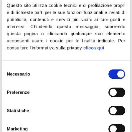
proposta dimostra anche come la Regione non prenda
Questo sito utilizza cookie tecnici e di profilazione propri
in considerazione le gravi perdite subite dal settore sia a
e di richieste parti per le sue funzioni funzionali e inviati di
pubblicità, contenuti e servizi più vicini ai tuoi gusti e
causa del Covid19, che dei danni provocati
interessi.
Chiudendo questo messaggio, scorrendo
dall’erosione costiera. Tutti i ragionamenti positivi fatti
questa pagina o cliccando qualunque suo elemento
sulla possibilità di estendere il turismo balneare oltre la
acconsenti usare i cookie per le finalità indicate.
Per
stagione estiva, verrebbero a cadere senza il
consultare l'informativa sulla privacy
clicca qui
coinvolgimento degli imprenditori del mare i quali con
incentivi economici e garanzie legislative possono
Selezione
incrementare e migliorare la capacità e la qualità ricettiva
Necessario
del
dei nostri litorali. Inoltre con la corresponsione dei canoni,
consenso
gli Enti Locali avrebbero la disponibilità di effettuare la
Preferenze
manutenzione e la prevenzione dei danni naturali,
interventi di tutela ambientale, offrire spazi liberi di arenile
curati e dotati di servizi minimi. Purtroppo l’ennesima
Statistiche
chiusura ai contributi dell’Opposizione rischia di far
restare il PUA un mero atto amministrativo, con scarse o
Marketing