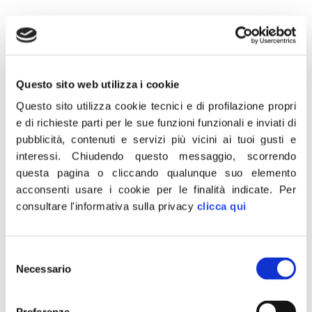
25 Marzo 2021
Questo sito web utilizza i cookie
Questo sito utilizza cookie tecnici e di profilazione propri
“Fratelli d’Italia parteciperà alla manifestazione del 26 marzo
all’aeroporto di Fiumicino per ribadire la contrarietà allo
e di richieste parti per le sue funzioni funzionali e inviati di
spacchettamento dell’azienda ed il fermo no ai piani di
pubblicità, contenuti e servizi più vicini ai tuoi gusti e
ridimensionamento. Continueremo ad opporci alle pressioni europee
interessi.
Chiudendo questo messaggio, scorrendo
che puntano a fare della nostra compagnia di bandiera solo una
piccola realtà nazionale. Stigmatizziamo l’inerzia della Regione Lazio,
questa pagina o cliccando qualunque suo elemento
che sembra non percepire come la sorte di Alitalia sia strettamente
acconsenti usare i cookie per le finalità indicate.
Per
legata quella di migliaia di dipendenti, i quali rischiano di andare ad
consultare l'informativa sulla privacy
clicca qui
aggiungersi alle alla già lunga lista di disoccupati residenti nel territorio
governato dalla giunta di Centrosinistra della Pisana”.
Così in un comunicato Giancarlo Righini, consigliere regionale del
Selezione
Lazio di Fdi.
Necessario
del
consenso
CONDIVIDI
Preferenze