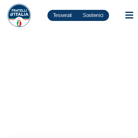
Tesserati
Sostienici
Lazio, Righini: Alitalia deve
rinascere. Fdi in piazza con i
lavoratori