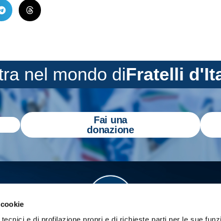
tra nel mondo di
Fratelli d'It
Fai una
donazione
 cookie
tecnici e di profilazione propri e di richieste parti per le sue funz