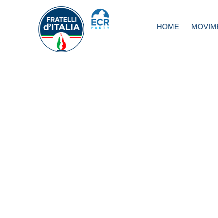
HOME
MOVIM
Legittima difesa,
Russa: Corretta
sentenza della
Cassazione