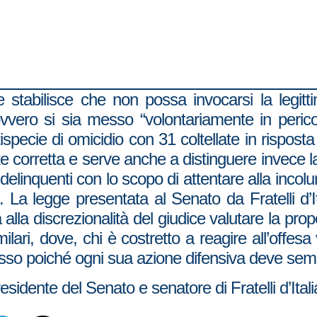
stabilisce che non possa invocarsi la legitti
 ovvero si sia messo “volontariamente in peric
ttispecie di omicidio con 31 coltellate in rispos
 corretta e serve anche a distinguere invece la
 delinquenti con lo scopo di attentare alla incolum
. La legge presentata al Senato da Fratelli d’
a alla discrezionalità del giudice valutare la pro
ari, dove, chi è costretto a reagire all’offesa 
so poiché ogni sua azione difensiva deve sempr
sidente del Senato e senatore di Fratelli d’Itali