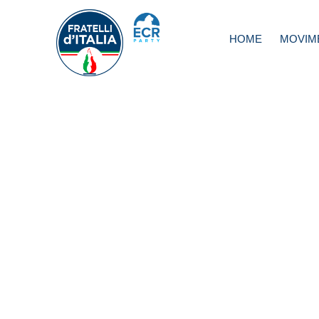
HOME
MOVIM
Libia, Meloni: Ital
avrebbe dovuto
muoversi prima 
meglio