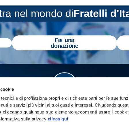
tra nel mondo di
Fratelli d'It
Fai una
donazione
 cookie
tecnici e di profilazione propri e di richieste parti per le sue funz
enuti e servizi più vicini ai tuoi gusti e interessi.
Chiudendo quest
 cliccando qualunque suo elemento acconsenti usare i cookie pe
informativa sulla privacy
clicca qui
a
Gazzetta Tricolore
per tenerti aggiornato