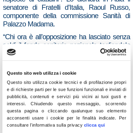
senatore di Fratelli d’Italia, Raoul Russo,
componente della commissione Sanità di
Palazzo Madama.
“Chi ora è all’opposizione ha lasciato senza
soldi il fondo sanitario nazionale tagliandolo
di ben 39 miliardi, eliminando le terapie
intensive e affrontando il Covid senza un
piano strategico-operativo nazionale”.
Questo sito web utilizza i cookie
Diversamente, nessun taglio ai fondi per la
Questo sito utilizza cookie tecnici e di profilazione propri
sanità è stato fatto dal governo Meloni.
e di richieste parti per le sue funzioni funzionali e inviati di
Abbiamo, quindi, potenziato il sistema
pubblicità, contenuti e servizi più vicini ai tuoi gusti e
sanitario nazionale con risorse che superano
interessi.
Chiudendo questo messaggio, scorrendo
di 11 miliardi quelli previsti dal Governo
questa pagina o cliccando qualunque suo elemento
acconsenti usare i cookie per le finalità indicate.
Per
precedente.
consultare l'informativa sulla privacy
clicca qui
Ho sentito più volte dire che questo