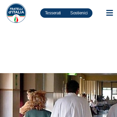
Tesserati
Sostienici
Liste d’attesa: razionalizziamo
Ssn, governo sulla strada
giusta