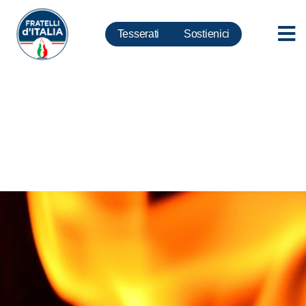
Tesserati
Sostienici
Lollobrigida: ferma condanna
per incendio mezzi forestali
Peschici, Governo a loro fianco