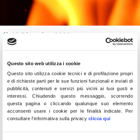
13 Dicembre 2022
“Ferma Condanna per quanto accaduto a Peschici, in
provincia di Foggia, dove due mezzi dei Carabinieri
Questo sito web utilizza i cookie
forestali sono stati oggetto di un incendio. Esprimo la
massima solidarietà all’Arma tutta e specificamente ai
Questo sito utilizza cookie tecnici e di profilazione propri
e di richieste parti per le sue funzioni funzionali e inviati di
Carabinieri forestali. Sulla vicenda si stanno svolgendo
pubblicità, contenuti e servizi più vicini ai tuoi gusti e
indagini con la massima attenzione per verificarne le
interessi.
Chiudendo questo messaggio, scorrendo
ragioni. Al contempo, posso già assicurare che se si
questa pagina o cliccando qualunque suo elemento
trattasse di un tentativo di intimidazione, i Carabinieri
acconsenti usare i cookie per le finalità indicate.
Per
troveranno come sempre al loro fianco tutto il Governo
consultare l'informativa sulla privacy
clicca qui
Meloni a garantire loro piena agibilità nell’impegno
incessante a tutela dellla legalità per i cittadini, che
Selezione