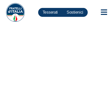
Tesserati
Sostienici
Lombardia, Mazzali: giunta
stanzia 13mln per dispersione
scolastica e comitato paritetico
valuta percorsi istruzione
tecnica superiore