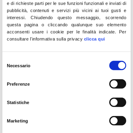
importante questo passaggio. Con i fondi verranno
e di richieste parti per le sue funzioni funzionali e inviati di
acquistate e distribuite gabbie di cattura e verranno
pubblicità, contenuti e servizi più vicini ai tuoi gusti e
interessi.
Chiudendo questo messaggio, scorrendo
intensificate le azioni di organizzazione, raccolta e
questa pagina o cliccando qualunque suo elemento
smaltimento delle carcasse.
acconsenti usare i cookie per le finalità indicate.
Per
consultare l'informativa sulla privacy
clicca qui
A questo si aggiungerà, spero in tempi brevi,
l’approvazione del mio progetto di legge in Regione che
intende snellire la burocrazia proprio per l’eradicazione
Selezione
delle nutrie. Una volta ottenuti i finanziamenti e risolte le
Necessario
del
lungaggini burocratiche, spero che arrivi dai territori la
consenso
volontà di lavorare a testa bassa su questo problema,
Preferenze
che sta mettendo in ginocchio gli agricoltori e sta
creando seri problemi alla viabilità, alle campagne e alle
Statistiche
città. Il fatto che oggi la maggioranza sia stata compatta
su questo obiettivo mi spinge a lavorare con ancora più
Marketing
determinazione sul problema nutrie”.